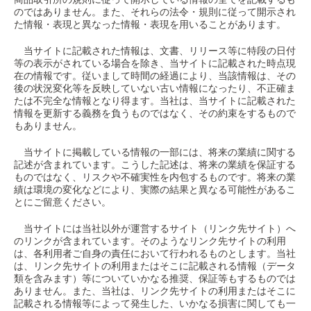
のではありません。また、それらの法令・規則に従って開示され
た情報・表現と異なった情報・表現を用いることがあります。
当サイトに記載された情報は、文書、リリース等に特段の日付
等の表示がされている場合を除き、当サイトに記載された時点現
在の情報です。従いまして時間の経過により、当該情報は、その
後の状況変化等を反映していない古い情報になったり、不正確ま
たは不完全な情報となり得ます。当社は、当サイトに記載された
情報を更新する義務を負うものではなく、その約束をするもので
もありません。
当サイトに掲載している情報の一部には、将来の業績に関する
記述が含まれています。こうした記述は、将来の業績を保証する
ものではなく、リスクや不確実性を内包するものです。将来の業
績は環境の変化などにより、実際の結果と異なる可能性があるこ
とにご留意ください。
当サイトには当社以外が運営するサイト（リンク先サイト）へ
のリンクが含まれています。そのようなリンク先サイトの利用
は、各利用者ご自身の責任において行われるものとします。当社
は、リンク先サイトの利用またはそこに記載される情報（データ
類を含みます）等についていかなる推奨、保証等もするものでは
ありません。また、当社は、リンク先サイトの利用またはそこに
記載される情報等によって発生した、いかなる損害に関しても一