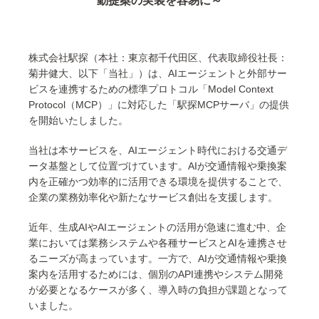
動提案の実装を容易に～
株式会社駅探（本社：東京都千代田区、代表取締役社長：
菊井健大、以下「当社」）は、AIエージェントと外部サー
ビスを連携するための標準プロトコル「Model Context
Protocol（MCP）」に対応した「駅探MCPサーバ」の提供
を開始いたしました。
当社は本サービスを、AIエージェント時代における交通デ
ータ基盤として位置づけています。AIが交通情報や乗換案
内を正確かつ効率的に活用できる環境を提供することで、
企業の業務効率化や新たなサービス創出を支援します。
近年、生成AIやAIエージェントの活用が急速に進む中、企
業においては業務システムや各種サービスとAIを連携させ
るニーズが高まっています。一方で、AIが交通情報や乗換
案内を活用するためには、個別のAPI連携やシステム開発
が必要となるケースが多く、導入時の負担が課題となって
いました。