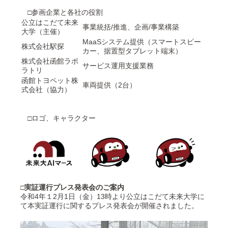
□参画企業と各社の役割
公立はこだて未来
事業統括/推進、企画/事業構築
大学（主催）
MaaSシステム提供（スマートスピー
株式会社駅探
カー、据置型タブレット端末）
株式会社函館ラボ
サービス運用支援業務
ラトリ
函館トヨペット株
車両提供（2台）
式会社（協力）
□ロゴ、キャラクター
□実証運行プレス発表会のご案内
令和4年１2月1日（金）13時より公立はこだて未来大学に
て本実証運行に関するプレス発表会が開催されました。