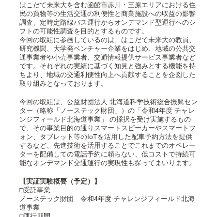
はこだて未来大を含む函館市赤川・三原エリアにおける住
民の買物等の生活交通の利便性と商業施設への収益の影響
調査、定時定路線バス運行からオンデマンド型運行へのシ
フトの可能性調査を目的とするものです。
今回の取組に参画しているのは、はこだて未来大の教員、
研究機関、大学発ベンチャー企業をはじめ、地域の公共交
通事業者や小売事業者、交通情報提供サービス事業者など
です。それぞれの実績に基づく知見と強みとする機能を持
ちより、地域の交通利便性向上へ貢献することを企図した
取り組みとなっております。
今回の取組は、公益財団法人 北海道科学技術総合振興セン
ター（略称「ノーステック財団」）の「令和4年度 チャレ
ンジフィールド北海道事業」 の採択を受け実施するもの
で、その事業目的の通りスマートスピーカーやスマートフ
ォン、タブレット等のIoTを活用した配車予約方法を提供
するなど、先進技術を活用することでこれまでのオペレー
ターを配備しての電話予約に頼らない、低コストで持続可
能なオンデマンド交通運行の実現性も探ってまいります。
【実証実験概要（予定）】
□受託事業
ノーステック財団 令和4年度 チャレンジフィールド北海
道事業
□運行期間