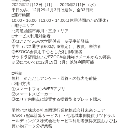
2022年12月12日（月）～ 2023年2月1日（水）
平日のみ、12月29~1月3日は運休、全33日間
□運行時間
10:00～16:00（13:00～14:00は休憩時間のため運休）
□運行エリア
北海道函館市赤川・三原エリア
□サービス利用対象者
①はこだて未来大学関係者 ※要事前登録
学生（バス通学者600名 ※推定）、教員、来訪者
②EZOCA会員を中心とした利用希望者
サツドラ店頭およびEZOCA会員向けメールからの募集
※②については12月19日（月）以降利用可能
□料金
無料 ※ただしアンケート回答への協力を前提
□利用方法
①スマートフォンWEBアプリ
②スマートスピーカー
③エリア内拠点に設置する据置型タブレット端末
函館バス株式会社車両運行業務株式会社未来シェア
SAVS（配車計算サービス）・他地域事例提供サツドラホ
ールディングス株式会社サービス利用者獲得支援およびお
買い物データ分析業務