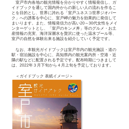
室戸市内各地の観光情報を分かりやすく情報発信し、ガ
イドブックを通して国内外からの新しい人の流れを作るこ
とを目的とし、世界に誇れる「室戸ユネスコ世界ジオパー
ク」への誘客を中心に、室戸岬の魅力を効果的に発信して
まいります。また、情報発信力が高い20～30代女性をメイ
ンターゲットとし、「室戸のキンメ丼」等のグルメ・お土
産情報の充実、海洋深層水を贅沢に使った温水プール等、
室戸の自然を体験出来る施設を紹介していく予定です。
なお、本観光ガイドブックは室戸市内の観光施設・道の
駅・宿泊施設を中心に、高知県内の観光案内所・空港・近
隣の駅などに配置される予定です。配布時期につきまして
は、2022年３月下旬から４月上旬を予定しております。
＜ガイドブック 表紙イメージ＞