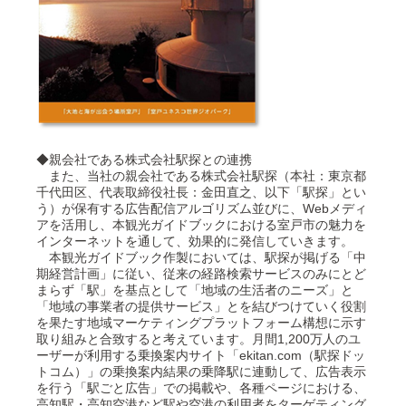
◆親会社である株式会社駅探との連携
また、当社の親会社である株式会社駅探（本社：東京都
千代田区、代表取締役社長：金田直之、以下「駅探」とい
う）が保有する広告配信アルゴリズム並びに、Webメディ
アを活用し、本観光ガイドブックにおける室戸市の魅力を
インターネットを通して、効果的に発信していきます。
本観光ガイドブック作製においては、駅探が掲げる「中
期経営計画」に従い、従来の経路検索サービスのみにとど
まらず「駅」を基点として「地域の生活者のニーズ」と
「地域の事業者の提供サービス」とを結びつけていく役割
を果たす地域マーケティングプラットフォーム構想に示す
取り組みと合致すると考えています。月間1,200万人のユ
ーザーが利用する乗換案内サイト「ekitan.com（駅探ドッ
トコム）」の乗換案内結果の乗降駅に連動して、広告表示
を行う「駅ごと広告」での掲載や、各種ページにおける、
高知駅・高知空港など駅や空港の利用者をターゲティング