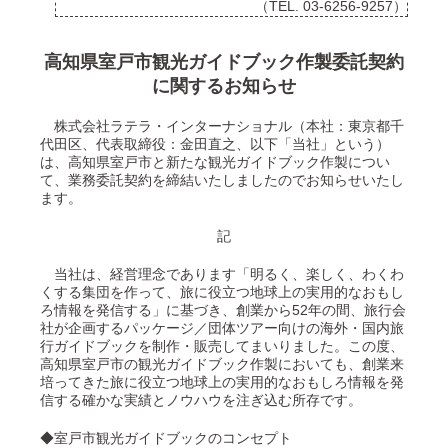
（TEL. 03-6256-9257）
高知県室戸市観光ガイドブック作製委託契約
に関するお知らせ
株式会社ラテラ・インターナショナル（本社：東京都千
代田区、代表取締役：金田直之、以下「当社」という）
は、高知県室戸市と新たな観光ガイドブック作製につい
て、業務委託契約を締結いたしましたのでお知らせいたし
ます。
記
当社は、経営理念であります「明るく、楽しく、わくわ
くする集団を作って、旅に役立つ地球上の実用的なおもし
ろ情報を発信する」に基づき、創業から52年の間、旅行会
社が企画するパッケージ／団体ツアー向けの海外・国内旅
行ガイドブックを制作・販売してまいりました。この度、
高知県室戸市の観光ガイドブック作製においても、創業来
培ってきた旅に役立つ地球上の実用的なおもしろ情報を発
信する確かな実績とノウハウを注ぎ込む所存です。
◆室戸市観光ガイドブックのコンセプト