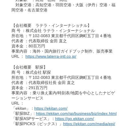
対象空港：高知空港・羽田空港・大阪（伊丹）空港・福
岡空港・名古屋空港
【会社概要 ラテラ・インターナショナル】
商 号 ：株式会社 ラテラ・インターナショナル
所在地 ：〒102-0083 東京都千代田区麹町五丁目４番地
代表者 ：代表取締役 金田 直之
資本金 ：80百万円
事業内容 ：海外・国内旅行ガイドブック制作、販売事業
URL ：
https://www.laterra-intl.co.jp/
【会社概要 駅探】
商 号 ：株式会社 駅探
所在地 ：〒102-0083 東京都千代田区麹町五丁目４番地
代表者 ：代表取締役社長 金田 直之
資本金 ：291百万円
事業内容 ：乗り換え案内/時刻表/地図を中心としたナビゲ
ーションサービス
URL ：
「ekitan」：
https://ekitan.com/
「駅探BIZ」:
https://ekitan.com/sp/business/biz/index.html
「駅探ASPサービス」：
https://go.ekitan.com/
「駅探PICKS（ピックス）」
https://ekitan.com/media/epi/