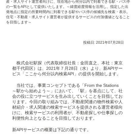
産・求人サイト運営者向けに、現在地から何分以内で到着できる駅・バス停
の一覧をAPIとして提供いたします。～緯度経度情報を活用し、指定した出
発地点に指定の所要時間内に到着できる駅やバス停の候補先を検索・表示。
住宅・不動産・求人サイト運営者が提供するサービスの付加価値となること
を目指します～
投稿日:
2021年07月28日
株式会社駅探（代表取締役社長：金田直之、本社：東京
都千代田区）は、2021年７月28日（水）より、新APIサー
ビス「ここから何分以内検索API」の提供を開始します。
当社では、事業コンセプトである「From the Stations
～駅から始めよう～」において、「駅」を基点にして、社
会の役に立つサービスを生み出していくことを目指してお
ります。今回の取り組みでは、不動産関連の物件検索や人
材紹介・求人関連の検索サービスを提供される運営者様向
けに、検索サービスの利用者が、不動産探しや仕事探しの
利便性向上となることを目指しております。
新APIサービスの概要は下記の通りです。