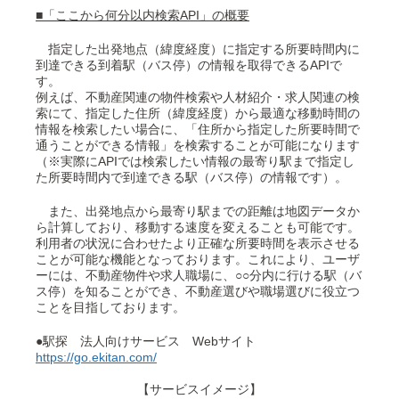
■「ここから何分以内検索API」の概要
指定した出発地点（緯度経度）に指定する所要時間内に
到達できる到着駅（バス停）の情報を取得できるAPIで
す。
例えば、不動産関連の物件検索や人材紹介・求人関連の検
索にて、指定した住所（緯度経度）から最適な移動時間の
情報を検索したい場合に、「住所から指定した所要時間で
通うことができる情報」を検索することが可能になります
（※実際にAPIでは検索したい情報の最寄り駅まで指定し
た所要時間内で到達できる駅（バス停）の情報です）。
また、出発地点から最寄り駅までの距離は地図データか
ら計算しており、移動する速度を変えることも可能です。
利用者の状況に合わせたより正確な所要時間を表示させる
ことが可能な機能となっております。これにより、ユーザ
ーには、不動産物件や求人職場に、○○分内に行ける駅（バ
ス停）を知ることができ、不動産選びや職場選びに役立つ
ことを目指しております。
●駅探 法人向けサービス Webサイト
https://go.ekitan.com/
【サービスイメージ】