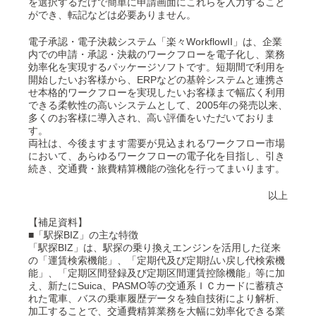
を選択するだけで簡単に申請画面にこれらを入力すること
ができ、転記などは必要ありません。
電子承認・電子決裁システム「楽々WorkflowII」は、企業
内での申請・承認・決裁のワークフローを電子化し、業務
効率化を実現するパッケージソフトです。短期間で利用を
開始したいお客様から、ERPなどの基幹システムと連携さ
せ本格的ワークフローを実現したいお客様まで幅広く利用
できる柔軟性の高いシステムとして、2005年の発売以来、
多くのお客様に導入され、高い評価をいただいておりま
す。
両社は、今後ますます需要が見込まれるワークフロー市場
において、あらゆるワークフローの電子化を目指し、引き
続き、交通費・旅費精算機能の強化を行ってまいります。
以上
【補足資料】
■「駅探BIZ」の主な特徴
「駅探BIZ」は、駅探の乗り換えエンジンを活用した従来
の「運賃検索機能」、「定期代及び定期払い戻し代検索機
能」、「定期区間登録及び定期区間運賃控除機能」等に加
え、新たにSuica、PASMO等の交通系ＩＣカードに蓄積さ
れた電車、バスの乗車履歴データを独自技術により解析、
加工することで、交通費精算業務を大幅に効率化できる業