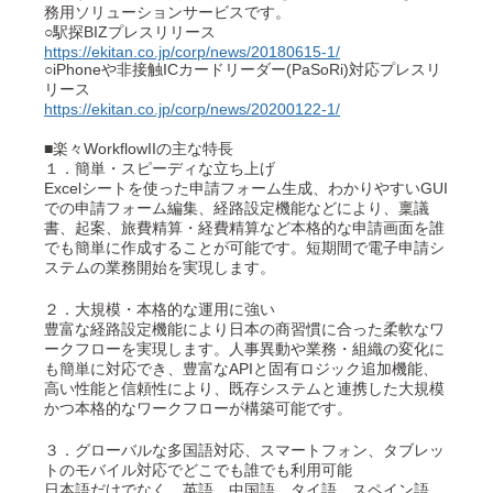
務用ソリューションサービスです。
○駅探BIZプレスリリース
https://ekitan.co.jp/corp/news/20180615-1/
○iPhoneや非接触ICカードリーダー(PaSoRi)対応プレスリ
リース
https://ekitan.co.jp/corp/news/20200122-1/
■楽々WorkflowIIの主な特長
１．簡単・スピーディな立ち上げ
Excelシートを使った申請フォーム生成、わかりやすいGUI
での申請フォーム編集、経路設定機能などにより、稟議
書、起案、旅費精算・経費精算など本格的な申請画面を誰
でも簡単に作成することが可能です。短期間で電子申請シ
ステムの業務開始を実現します。
２．大規模・本格的な運用に強い
豊富な経路設定機能により日本の商習慣に合った柔軟なワ
ークフローを実現します。人事異動や業務・組織の変化に
も簡単に対応でき、豊富なAPIと固有ロジック追加機能、
高い性能と信頼性により、既存システムと連携した大規模
かつ本格的なワークフローが構築可能です。
３．グローバルな多国語対応、スマートフォン、タブレッ
トのモバイル対応でどこでも誰でも利用可能
日本語だけでなく、英語、中国語、タイ語、スペイン語、