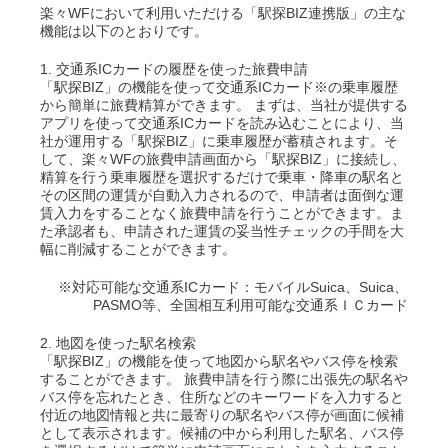
楽々WFにおいて利用いただける「駅探BIZ連携版」の主な
機能は以下のとおりです。
1. 交通系ICカードの履歴を使った旅費申請
「駅探BIZ」の機能を使って交通系ICカード※の乗車履歴
から簡単に旅費精算ができます。 まずは、当社が提供する
アプリを使って交通系ICカードを読み込むことにより、当
社が運用する「駅探BIZ」に乗車履歴が蓄積されます。そ
して、楽々WFの旅費申請画面から「駅探BIZ」に接続し、
精算を行う乗車履歴を選択するだけで乗車・降車の駅名と
その区間の運賃が自動入力されるので、申請者は面倒な運
賃入力をすることなく旅費申請を行うことができます。ま
た承認者も、申請された運賃の妥当性チェックの手間を大
幅に削減することができます。
※対応可能な交通系ICカード：モバイルSuica、Suica、
PASMO等、全国相互利用可能な交通系ＩＣカード
2. 地図を使った駅名検索
「駅探BIZ」の機能を使って地図から駅名やバス停を検索
することができます。 旅費申請を行う際に出張先の駅名や
バス停を忘れたとき、住所などのキーワードを入力すると
付近の地図情報と共に最寄りの駅名やバス停が画面に候補
として表示されます。候補の中から利用した駅名、バス停