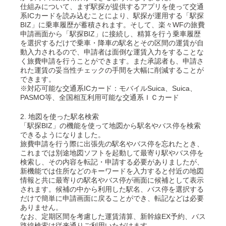
仕組みについて、まず駅探が提供するアプリを使って交通
系ICカードを読み込むことにより、駅探が運用する「駅探
BIZ」に乗車履歴が蓄積されます。そして、楽々WFの旅費
申請画面から「駅探BIZ」に接続し、精算を行う乗車履歴
を選択するだけで乗車・降車の駅名とその区間の運賃が自
動入力されるので、申請者は面倒な運賃入力をすることな
く旅費申請を行うことができます。また承認者も、申請さ
れた運賃の妥当性チェックの手間を大幅に削減することが
できます。
※対応可能な交通系ICカード：モバイルSuica、Suica、
PASMO等、全国相互利用可能な交通系ＩＣカード
2. 地図を使った駅名検索
「駅探BIZ」の機能を使って地図から駅名やバス停を検索
できるようになりました。
旅費申請を行う際に出張先の駅名やバス停を忘れたとき、
これまでは別途地図ソフトを起動して最寄り駅やバス停を
検索し、その内容を転記・申請する必要がありましたが、
新機能では住所などのキーワードを入力すると付近の地図
情報と共に最寄りの駅名やバス停が画面に候補として表示
されます。候補の中から利用した駅名、バス停を選択する
だけで簡単に申請画面に戻ることができ、転記などは必要
ありません。
なお、定期区間を考慮した運賃清算、新幹線EX予約、バス
路線検索は従来通りご利用いただけます。