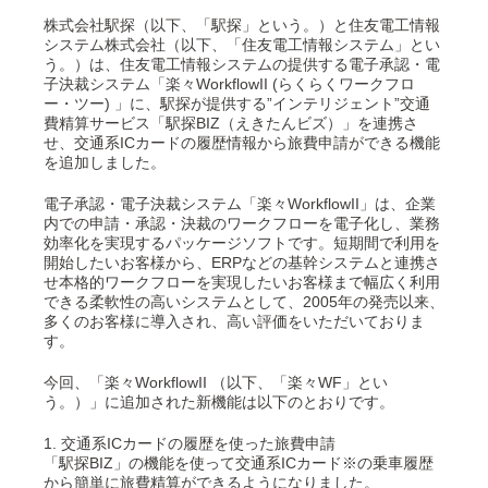
株式会社駅探（以下、「駅探」という。）と住友電工情報
システム株式会社（以下、「住友電工情報システム」とい
う。）は、住友電工情報システムの提供する電子承認・電
子決裁システム「楽々WorkflowII (らくらくワークフロ
ー・ツー) 」に、駅探が提供する”インテリジェント”交通
費精算サービス「駅探BIZ（えきたんビズ）」を連携さ
せ、交通系ICカードの履歴情報から旅費申請ができる機能
を追加しました。
電子承認・電子決裁システム「楽々WorkflowII」は、企業
内での申請・承認・決裁のワークフローを電子化し、業務
効率化を実現するパッケージソフトです。短期間で利用を
開始したいお客様から、ERPなどの基幹システムと連携さ
せ本格的ワークフローを実現したいお客様まで幅広く利用
できる柔軟性の高いシステムとして、2005年の発売以来、
多くのお客様に導入され、高い評価をいただいておりま
す。
今回、「楽々WorkflowII （以下、「楽々WF」とい
う。）」に追加された新機能は以下のとおりです。
1. 交通系ICカードの履歴を使った旅費申請
「駅探BIZ」の機能を使って交通系ICカード※の乗車履歴
から簡単に旅費精算ができるようになりました。