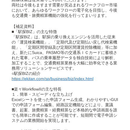
両社は今後もますます需要が見込まれるワークフロー市場
において、あらゆるワークフローの電子化を目指し、今後
も交通費・旅費精算機能の強化を行ってまいります。
【補足資料】
■「駅探BIZ」の主な特徴
「駅探BIZ」は、駅探の乗り換えエンジンを活用した従来
の「運賃検索機能」、「定期代及び定期払い戻し代検索機
能」、「定期区間登録及び定期区間運賃控除機能」等に加
え、新たにSuica、PASMO等の交通系ＩＣカードに蓄積さ
れた電車、バスの乗車履歴データを独自技術により解析、
加工することで、交通費精算業務を大幅に効率化できる業
務用ソリューションサービスです。
○駅探BIZの紹介
https://ekitan.com/sp/business/biz/index.html
■楽々WorkflowIIの主な特長
１．簡単・スピーディな立ち上げ
Excelシートを使った申請フォーム生成、わかりやすいGUI
での申請フォーム編集、経路設定機能などにより、稟議
書、起案、旅費精算・経費精算など本格的な申請画面を誰
でも簡単に作成することが可能です。短期間で電子申請シ
ステムの業務開始を実現します。