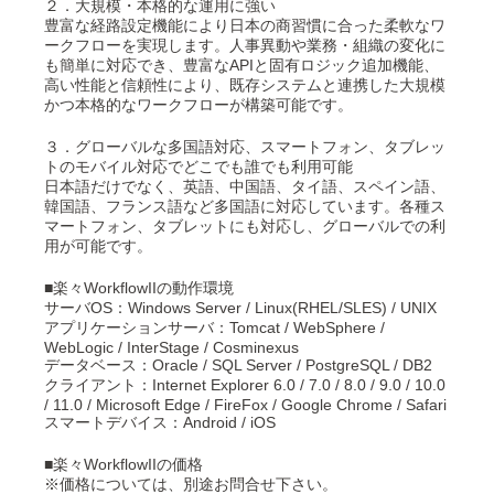
２．大規模・本格的な運用に強い
豊富な経路設定機能により日本の商習慣に合った柔軟なワ
ークフローを実現します。人事異動や業務・組織の変化に
も簡単に対応でき、豊富なAPIと固有ロジック追加機能、
高い性能と信頼性により、既存システムと連携した大規模
かつ本格的なワークフローが構築可能です。
３．グローバルな多国語対応、スマートフォン、タブレッ
トのモバイル対応でどこでも誰でも利用可能
日本語だけでなく、英語、中国語、タイ語、スペイン語、
韓国語、フランス語など多国語に対応しています。各種ス
マートフォン、タブレットにも対応し、グローバルでの利
用が可能です。
■楽々WorkflowIIの動作環境
サーバOS：Windows Server / Linux(RHEL/SLES) / UNIX
アプリケーションサーバ：Tomcat / WebSphere /
WebLogic / InterStage / Cosminexus
データベース：Oracle / SQL Server / PostgreSQL / DB2
クライアント：Internet Explorer 6.0 / 7.0 / 8.0 / 9.0 / 10.0
/ 11.0 / Microsoft Edge / FireFox / Google Chrome / Safari
スマートデバイス：Android / iOS
■楽々WorkflowIIの価格
※価格については、別途お問合せ下さい。