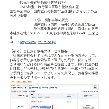
観光庁長官登録旅行業第957号
JATA加盟 旅行業公正取引協議会加盟
主な事業内容：国内旅行の募集型企画旅行(ぷらっと)の企
画及び販売
JR券、宿泊券等の販売
団体旅行（国内・海外）の企画及び販売
他社募集型企画旅行（国内・海外）の販売
本社所在地：〒104-0031 東京都中央区京橋1-5-8 三栄ビ
ル
URL：
http://www.jrtours.co.jp/
【参考】当社旅行販売のサービス概要
従来の旅行会社では実現できなかった案内方法として、
お客様が乗り換え検索結果で選択した列車（便）を軸に、
ご利用いただける旅行商品をご提案します。旅行代金の自
動計算などの便利な機能が使えるほか、列車・宿泊施設の
ご予約までを高いユーザビリティで実現し、お客様の移動
をトータルでサポートします。