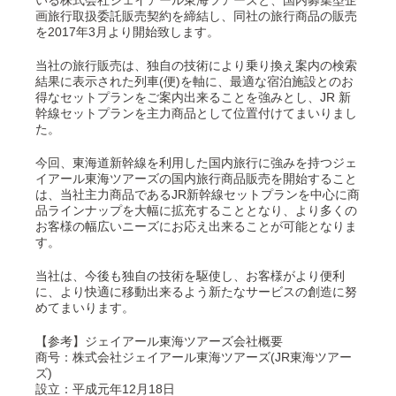
いる株式会社ジェイアール東海ツアーズと、国内募集型企
画旅行取扱委託販売契約を締結し、同社の旅行商品の販売
を2017年3月より開始致します。
当社の旅行販売は、独自の技術により乗り換え案内の検索
結果に表示された列車(便)を軸に、最適な宿泊施設とのお
得なセットプランをご案内出来ることを強みとし、JR 新
幹線セットプランを主力商品として位置付けてまいりまし
た。
今回、東海道新幹線を利用した国内旅行に強みを持つジェ
イアール東海ツアーズの国内旅行商品販売を開始すること
は、当社主力商品であるJR新幹線セットプランを中心に商
品ラインナップを大幅に拡充することとなり、より多くの
お客様の幅広いニーズにお応え出来ることが可能となりま
す。
当社は、今後も独自の技術を駆使し、お客様がより便利
に、より快適に移動出来るよう新たなサービスの創造に努
めてまいります。
【参考】ジェイアール東海ツアーズ会社概要
商号：株式会社ジェイアール東海ツアーズ(JR東海ツアー
ズ)
設立：平成元年12月18日