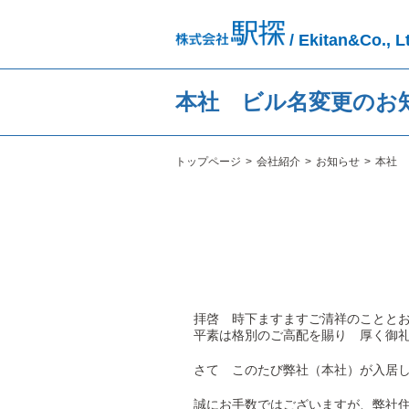
/ Ekitan&Co., L
本社 ビル名変更のお
トップページ
会社紹介
お知らせ
本社 
拝啓 時下ますますご清祥のことと
平素は格別のご高配を賜り 厚く御
さて このたび弊社（本社）が入居
誠にお手数ではございますが、弊社