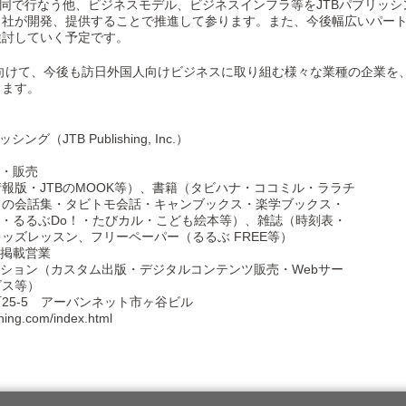
共同で行なう他、ビジネスモデル、ビジネスインフラ等をJTBパブリッ
当社が開発、提供することで推進して参ります。また、今後幅広いパー
検討していく予定です。
に向けて、今後も訪日外国人向けビジネスに取り組む様々な業種の企業を
ります。
B Publishing, Inc.）
行・販売
のMOOK等）、書籍（タビハナ・ココミル・ララチ
タビトモ会話・キャンブックス・楽学ブックス・
o！・たびカル・こども絵本等）、雑誌（時刻表・
ン、フリーペーパー（るるぶ FREE等）
載営業
カスタム出版・デジタルコンテンツ販売・Webサー
等）
5-5 アーバンネット市ヶ谷ビル
g.com/index.html