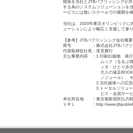
開発を当社とJTBパブリッシングが
する為のシステムソリューションを
ービスには無いスケールでの展開を
当社は、2020年東京オリンピック
ューションにより幅広く支援して参
【参考】JTBパブリッシング会社概要
商号 ：株式会社JTBパブリッシング（JT
代表取締役社長：里見雅行
主な事業内容 ：1.印刷出版物 発
ムック（るるぶ情報版・JTB
ッタ・ひとり歩きの会話集・
大人の遠足BOOK・るるぶD
ノジュール）、キッズレッス
2.当社媒体への広告掲
3.トータルソリューション（
ビス・会員サービス
本社所在地 ：東京都新宿区払方町2
ＵＲＬ ：http://www.jtbpublishin