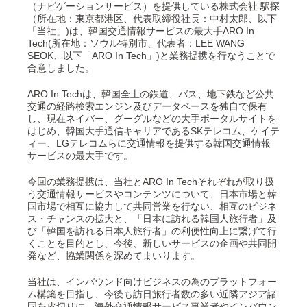
（ナビゲーションサービス）を提供している株式会社 駅探
（所在地：東京都港区、代表取締役社長：中村太郎、以下
「当社」)は、韓国交通情報サービスの最大手ARO In
Tech(所在地：ソウル特別市、代表者：LEE WANG
SEOK、以下「ARO In Tech」)と業務提携を行なうことで
合意しました。
ARO In Techは、韓国全土の鉄道、バス、地下鉄など公共
交通の経路検索エンジン及びデータベースを独自で保有
し、現在ネイバー、グーグルなどの大手ポータルサイトを
はじめ、韓国大手通信キャリアであるSKテレコム、ケイテ
ィー、LGテレコムらに交通情報を提供する韓国交通情報
サービスの最大手です。
今回の業務提携は、当社とARO In Techそれぞれが取り扱
う交通情報サービスやコンテンツについて、日本市場と韓
国市場で相互に協力して共同営業を行ない、相互のビジネ
ス・チャンスの拡大と、「日本に訪れる韓国人旅行者」及
び「韓国を訪れる日本人旅行者」の利便性向上に繋げて行
くことを目的とし、今後、新しいサービスの企画や共同開
発など、協業関係を深めてまいります。
当社は、インバウンド向けビジネスの為のプラットフォー
ム構築を目指し、今後も訪日旅行者数の多い近隣アジア諸
国を皮切りに、海外交通情報サービス事業者やインバウン