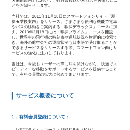
★乗換案内」において、有料会員数が30万人を突破したこ
とをお知らせします。
当社では、2011年11月18日にスマートフォンサイト「駅
探★乗換案内」をリリース。さまざまな便利な機能で電車
やバスの移動をご案内する「駅探デラックス」コースに加
え、2013年2月18日には「駅探プライム」コースを開設
し、世界中の飛行機の時刻表や運航状況を横断的に検索で
き、海外の航空会社の運航状況も日本語で受け取ることが
できるサービスをリリースする等、スマートフォン向けサ
ービスの強化に注力しております。
当社は、今後もユーザーの声に耳を傾けながら、快適でス
ピーディーな移動をサポートするサービスを提供すること
で、有料会員数の拡大に努めてまいります。
サービス概要について
1．有料会員登録について：
「駅探プライム」コース：月額315円（税込）