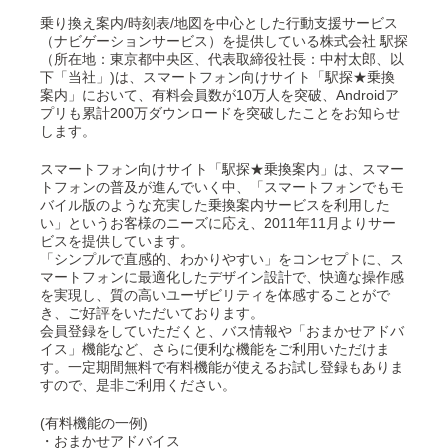
乗り換え案内/時刻表/地図を中心とした行動支援サービス
（ナビゲーションサービス）を提供している株式会社 駅探
（所在地：東京都中央区、代表取締役社長：中村太郎、以
下「当社」)は、スマートフォン向けサイト「駅探★乗換
案内」において、有料会員数が10万人を突破、Androidア
プリも累計200万ダウンロードを突破したことをお知らせ
します。
スマートフォン向けサイト「駅探★乗換案内」は、スマー
トフォンの普及が進んでいく中、「スマートフォンでもモ
バイル版のような充実した乗換案内サービスを利用した
い」というお客様のニーズに応え、2011年11月よりサー
ビスを提供しています。
「シンプルで直感的、わかりやすい」をコンセプトに、ス
マートフォンに最適化したデザイン設計で、快適な操作感
を実現し、質の高いユーザビリティを体感することがで
き、ご好評をいただいております。
会員登録をしていただくと、バス情報や「おまかせアドバ
イス」機能など、さらに便利な機能をご利用いただけま
す。一定期間無料で有料機能が使えるお試し登録もありま
すので、是非ご利用ください。
(有料機能の一例)
・おまかせアドバイス