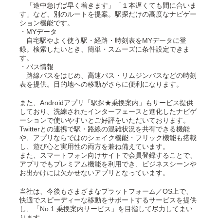
「途中急げば早く着きます」「１本遅くても間に合いま
す」など、別のルートを提案。駅探だけの高度なナビゲー
ション機能です。
・MYデータ
自宅駅やよく使う駅・経路・時刻表をMYデータに登
録。検索したいとき、簡単・スムーズに条件設定できま
す。
・バス情報
路線バスをはじめ、高速バス・リムジンバスなどの時刻
表を提供。目的地への移動がさらに便利になります。
また、Androidアプリ「駅探★乗換案内」もサービス提供
しており、洗練されたインターフェースと進化したナビゲ
ーションで使いやすいとご好評をいただいております。
Twitterとの連携で駅・路線の混雑状況を共有できる機能
や、アプリならではのシェイク機能・フリック機能も搭載
し、遊び心と実用性の両方を兼ね備えています。
また、スマートフォン向けサイトで会員登録することで、
アプリでもプレミアム機能を利用でき、ビジネスシーンや
お出かけには欠かせないアプリとなっています。
当社は、今後もさまざまなプラットフォーム／OS上で、
快適でスピーディーな移動をサポートするサービスを提供
し、「No.1 乗換案内サービス」を目指して尽力してまい
ります。