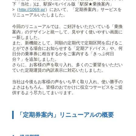
下「当社」)は、駅探<モバイル版「駅探★乗換案内」
>（
http://1069.jp/
）において、「定期券案内」サービスを
リニューアルいたしました。
今回のリニューアルでは、ご好評をいただいている「乗換
案内」のデザインと統一して、見やすく使いやすい画面に
一新しました。
また、新機能として、同額の定期代で定期区間を広げるこ
とができる場合にお知らせする「定期アドバイス」や、何
日分の乗車券に相当するかをご案内する「きっぷ何日
分？」を追加しました。
さらに、お客様の声を取り入れ、多くのご要望をいただい
ていた定期運賃の内訳表示に対応いたしました。
当社は今後もお客様の声をいち早く取り入れ、使い勝手の
よさはもちろん、皆様のおでかけに役立つサービスをご提
供するよう尽力してまいります。
「定期券案内」リニューアルの概要