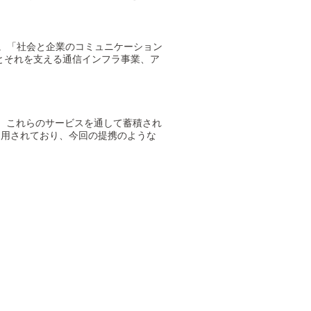
立。「社会と企業のコミュニケーション
y）関連事業とそれを支える通信インフラ事業、ア
開。これらのサービスを通して蓄積され
利用されており、今回の提携のような