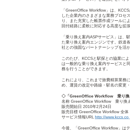
「GreenOffice Workflo
した企業内のさまざまな業務プロセ
り、また充実した帳票作成ツールに
回付経路に柔軟に対応する高度な拡
「乗り換え案内ASPサービス」は、
た乗り換え案内エンジンです。鉄道
社との強固なパートナーシップを活
このたび、KCCSと駅探との協業により実
は一般的な乗り換え案内サービスと
務を行うことができます。
これにより、これまで旅費精算業務に
め、運賃の改定や路線・駅名の変更
◇「GreenOffice Workflow
名称 GreenOffice Workflow
販売開始日 2010年2月24日
販売目標 GreenOffice Workf
サービス情報URL
http://www.kccs.co.
今後、「GreenOffice Wor