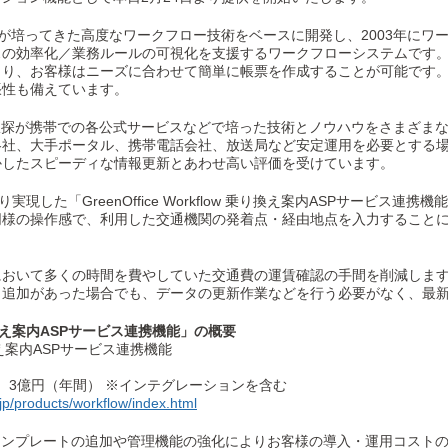
w」は、KCCSが培ってきた高度なワークフロー技術をベースに開発し、2003
スの効率化／業務ルールの可視化を支援するワークフローシステムです
より、お客様はニーズに合わせて簡単に帳票を作成することが可能です
張性も備えています。
駅探が携帯での各公式サービスなどで培った技術とノウハウをさまざまな
各社、大手ポータル、携帯電話会社、放送局など安定運用を必要とする
かしたスピーディな情報更新とあわせ高い評価を受けています。
現した「GreenOffice Workflow 乗り換え案内ASPサービス
同様の操作感で、利用した交通機関の発着点・経由地点を入力すること
おいて多くの時間を費やしていた交通費の運賃確認の手間を削減します
・追加があった場合でも、データの更新作業などを行う必要がなく、最
 乗り換え案内ASPサービス連携機能」の概要
 乗り換え案内ASPサービス連携機能
low 全体 3億円（年間） ※インテグレーションを含む
jp/products/workflow/index.html
kflow」はテンプレートの追加や管理機能の強化によりお客様の導入・運用コ