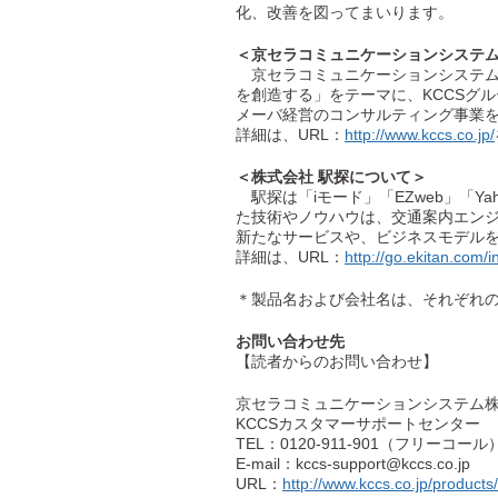
化、改善を図ってまいります。
＜京セラコミュニケーションシステ
京セラコミュニケーションシステム株
を創造する」をテーマに、KCCSグループでは
メーバ経営のコンサルティング事業
詳細は、URL：
http://www.kccs.co.jp/
＜株式会社 駅探について＞
駅探は「iモード」「EZweb」「Y
た技術やノウハウは、交通案内エンジ
新たなサービスや、ビジネスモデル
詳細は、URL：
http://go.ekitan.com/i
＊製品名および会社名は、それぞれ
お問い合わせ先
【読者からのお問い合わせ】
京セラコミュニケーションシステム
KCCSカスタマーサポートセンター
TEL：0120-911-901（フリーコール
E-mail：kccs-support@kccs.co.jp
URL：
http://www.kccs.co.jp/products