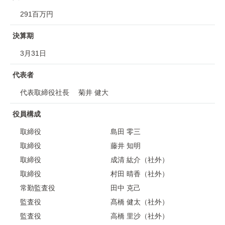
291百万円
決算期
3月31日
代表者
代表取締役社長 菊井 健⼤
役員構成
取締役
島⽥ 零三
取締役
藤井 知明
取締役
成清 紘介（社外）
取締役
村⽥ 晴⾹（社外）
常勤監査役
田中 克己
監査役
髙橋 健太（社外）
監査役
高橋 里沙（社外）